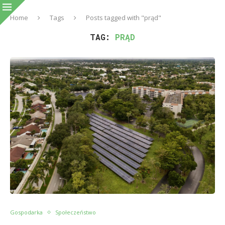
Home
Tags
Posts tagged with "prąd"
TAG:
PRĄD
Gospodarka
Społeczeństwo