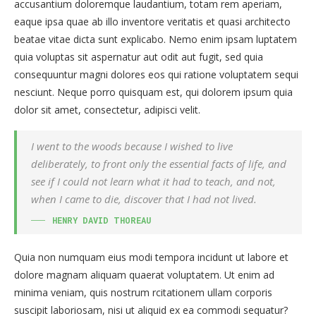
accusantium doloremque laudantium, totam rem aperiam,
eaque ipsa quae ab illo inventore veritatis et quasi architecto
beatae vitae dicta sunt explicabo. Nemo enim ipsam luptatem
quia voluptas sit aspernatur aut odit aut fugit, sed quia
consequuntur magni dolores eos qui ratione voluptatem sequi
nesciunt. Neque porro quisquam est, qui dolorem ipsum quia
dolor sit amet, consectetur, adipisci velit.
I went to the woods because I wished to live
deliberately, to front only the essential facts of life, and
see if I could not learn what it had to teach, and not,
when I came to die, discover that I had not lived.
HENRY DAVID THOREAU
Quia non numquam eius modi tempora incidunt ut labore et
dolore magnam aliquam quaerat voluptatem. Ut enim ad
minima veniam, quis nostrum rcitationem ullam corporis
suscipit laboriosam, nisi ut aliquid ex ea commodi sequatur?