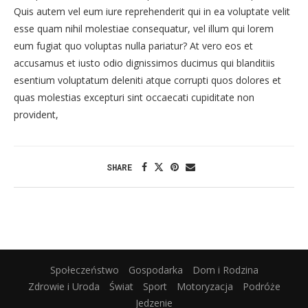
Quis autem vel eum iure reprehenderit qui in ea voluptate velit
esse quam nihil molestiae consequatur, vel illum qui lorem
eum fugiat quo voluptas nulla pariatur? At vero eos et
accusamus et iusto odio dignissimos ducimus qui blanditiis
esentium voluptatum deleniti atque corrupti quos dolores et
quas molestias excepturi sint occaecati cupiditate non
provident,
SHARE
Społeczeństwo
Gospodarka
Dom i Rodzina
Zdrowie i Uroda
Świat
Sport
Motoryzacja
Podróże
Jedzenie