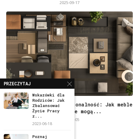
2025-09-17
PRZECZYTAJ
Wskazówki dla
Rodziców: Jak
Personalizacja i funkcjonalność: Jak meble
Zbalansować
Życie Pracy
na zamówienie mogą...
z...
2024-04-05
2023-06-18
Poznaj