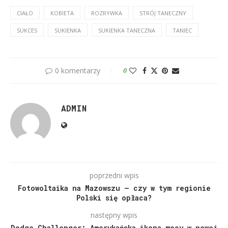
CIAŁO
KOBIETA
ROZRYWKA
STRÓJ TANECZNY
SUKCES
SUKIENKA
SUKIENKA TANECZNA
TANIEC
0 komentarzy
0
ADMIN
poprzedni wpis
Fotowoltaika na Mazowszu – czy w tym regionie
Polski się opłaca?
następny wpis
Dodge Challenger: Amerykańska ikona mocy w nowej