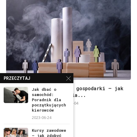
PRZECZYTAJ
Rynek pracy a rozwój gospodarki – jak
Jak dbać o
samochód:
szkolenia...
Poradnik dla
2025-04-04
początkujących
kierowców
2023-06-24
Kursy zawodowe
– jak zdobyć