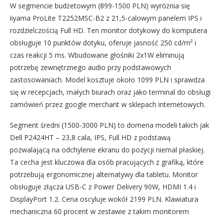
W segmencie budżetowym (899-1500 PLN) wyróżnia się
iiyama ProLite T2252MSC-B2 z 21,5-calowym panelem IPS i
rozdzielczością Full HD. Ten monitor dotykowy do komputera
obsługuje 10 punktów dotyku, oferuje jasność 250 cd/m² i
czas reakcji 5 ms. Wbudowane głośniki 2x1W eliminują
potrzebę zewnętrznego audio przy podstawowych
zastosowaniach. Model kosztuje około 1099 PLN i sprawdza
się w recepcjach, małych biurach oraz jako terminal do obsługi
zamówień przez google merchant w sklepach internetowych.
Segment średni (1500-3000 PLN) to domena modeli takich jak
Dell P2424HT – 23,8 cala, IPS, Full HD z podstawą
pozwalającą na odchylenie ekranu do pozycji niemal płaskiej.
Ta cecha jest kluczowa dla osób pracujących z grafiką, które
potrzebują ergonomicznej alternatywy dla tabletu. Monitor
obsługuje złącza USB-C z Power Delivery 90W, HDMI 1.4 i
DisplayPort 1.2. Cena oscyluje wokół 2199 PLN. Klawiatura
mechaniczna 60 procent w zestawie z takim monitorem