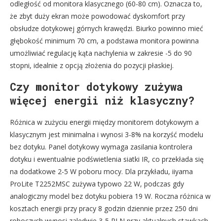
odległość od monitora klasycznego (60-80 cm). Oznacza to,
że zbyt duży ekran może powodować dyskomfort przy
obsłudze dotykowej górnych krawędzi. Biurko powinno mieć
głębokość minimum 70 cm, a podstawa monitora powinna
umożliwiać regulację kąta nachylenia w zakresie -5 do 90
stopni, idealnie z opcją złożenia do pozycji płaskiej.
Czy monitor dotykowy zużywa
więcej energii niż klasyczny?
Różnica w zużyciu energii między monitorem dotykowym a
klasycznym jest minimalna i wynosi 3-8% na korzyść modelu
bez dotyku. Panel dotykowy wymaga zasilania kontrolera
dotyku i ewentualnie podświetlenia siatki IR, co przekłada się
na dodatkowe 2-5 W poboru mocy. Dla przykładu, iiyama
ProLite T2252MSC zużywa typowo 22 W, podczas gdy
analogiczny model bez dotyku pobiera 19 W. Roczna różnica w
kosztach energii przy pracy 8 godzin dziennie przez 250 dni
roboczych wynosi zaledwie 3-5 PLN przy aktualnych stawkach