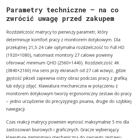
Parametry techniczne – na co
zwrócić uwagę przed zakupem
Rozdzielczość matrycy to pierwszy parametr, który
determinuje komfort pracy z monitorem dotykowym. Dla
przekątnej 21,5-24 cale optymalna rozdzielczość to Full HD
(1920×1080), natomiast monitory 27 calowe powinny
oferować minimum QHD (2560×1440). Rozdzielczość 4K
(3840×2160) ma sens przy ekranach od 27 cali wzwyż, gdzie
gęstość pikseli zapewnia ostry obraz podczas pracy z grafiką
lub edycji zdjęć. Klawiatura mechaniczna w połączeniu z
monitorem dotykowym tworzy ergonomiczny zestaw do pracy
– jedno urządzenie do precyzyjnego pisania, drugie do szybkiej
nawigacji.
Czas reakcji matrycy powinien wynosić maksymalnie 5 ms dla
zastosowań biurowych i graficznych. Gracze wybierający
klawiaturę gamingową mechaniczną do swojego zestawu