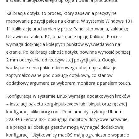
instalacja dedykowanego oprogramowania producenta.
Kalibracja dotyku to proces, który zapewnia precyzyjne
mapowanie pozycji palca na ekranie. W systemie Windows 10 i
11 kalibrację uruchamiamy przez Panel sterowania, zakładkę
Ustawienia tabletu PC, a następnie opcję Kalibruj. Proces
wymaga dotknięcia kolejnych punktów wyświetlanych na
ekranie. Po kalibracji celność dotyku powinna wynosić poniżej
2 mm odchylenia od rzeczywistej pozycji palca. Google
workspace cena pakietu biurowego obejmuje aplikacje
zoptymalizowane pod obsługę dotykową, co stanowi
dodatkowy argument za wyborem monitora z panelem touch.
Konfiguracja w systemie Linux wymaga dodatkowych kroków
– instalacji pakietu xorg-input-evdev lub libinput oraz ręcznej
konfiguracji pliku xorg.conf. Popularne dystrybucje Ubuntu
22.04+ i Fedora 38+ obsługują monitory dotykowe natywnie,
ale precyzja i obsługa gestów mogą wymagać dodatkowej
konfiguracji. Użytkownicy macOS mają ograniczone wsparcie