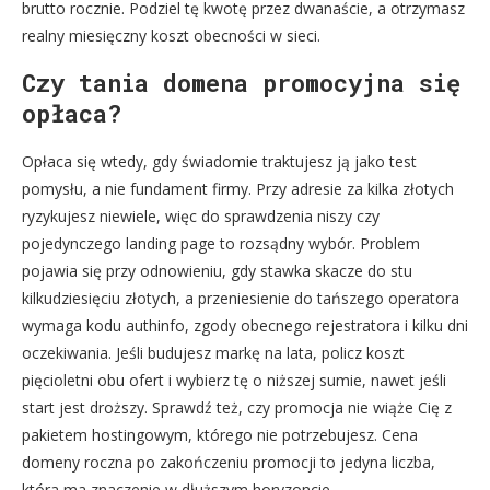
brutto rocznie. Podziel tę kwotę przez dwanaście, a otrzymasz
realny miesięczny koszt obecności w sieci.
Czy tania domena promocyjna się
opłaca?
Opłaca się wtedy, gdy świadomie traktujesz ją jako test
pomysłu, a nie fundament firmy. Przy adresie za kilka złotych
ryzykujesz niewiele, więc do sprawdzenia niszy czy
pojedynczego landing page to rozsądny wybór. Problem
pojawia się przy odnowieniu, gdy stawka skacze do stu
kilkudziesięciu złotych, a przeniesienie do tańszego operatora
wymaga kodu authinfo, zgody obecnego rejestratora i kilku dni
oczekiwania. Jeśli budujesz markę na lata, policz koszt
pięcioletni obu ofert i wybierz tę o niższej sumie, nawet jeśli
start jest droższy. Sprawdź też, czy promocja nie wiąże Cię z
pakietem hostingowym, którego nie potrzebujesz. Cena
domeny roczna po zakończeniu promocji to jedyna liczba,
która ma znaczenie w dłuższym horyzoncie.