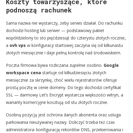
Koszty towarzyszące, które
podnoszą rachunek
Sama nazwa nie wystarczy, żeby serwis działał. Do rachunku
dochodzi hosting lub serwer — podstawowy pakiet
współdzielony to sto pięćdziesiąt do czterystu złotych rocznie,
a
ovh vps
w konfiguracji startowej zaczyna się od kilkunastu
złotych miesięcznie i daje pełną kontrolę nad środowiskiem.
Poczta firmowa bywa rozliczana zupełnie osobno.
Google
workspace cena
startuje od kilkudziesięciu złotych
miesięcznie za skrzynkę, choć wielu rejestratorów oferuje
prostą pocztę w cenie domeny. Do tego dochodzi certyfikat
SSL — darmowy Let’s Encrypt wystarcza większości witryn, a
warianty komercyjne kosztują od stu złotych rocznie.
Osobną pozycją jest ochrona danych abonenta oraz usługa
parkowania nieużywanej nazwy. Doliczyć trzeba też czas
administratora: konfigurację rekordów DNS, przekierowania i